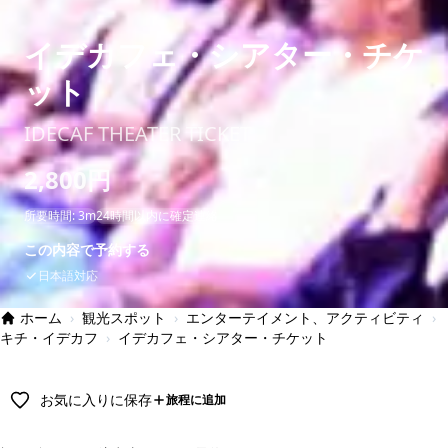
イデカフェ・シアター・チケ
ット
IDECAF THEATER TICKET
2,800円
所要時間: 3m
24時間以内に確定連絡
この内容で予約する
日本語対応
ホーム
›
観光スポット
›
エンターテイメント、アクティビティ
›
キチ・イデカフ
›
イデカフェ・シアター・チケット
お気に入りに保存
旅程に追加