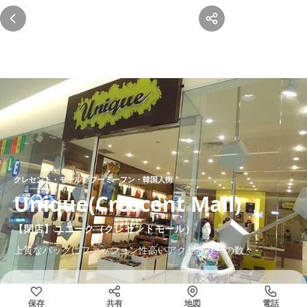
ユニーク（クレセントモール） は閉店しまし
た
この店舗は現在営業していません。以下の代わりのお店をご覧くださ
い。
クレセント・モール
フーミーフン・韓国人街
Unique(Crescent Mall)
【閉店】ユニーク（クレセントモール）
上質なバッグにファッション性高いアクセサリーの数々
保存
共有
地図
電話