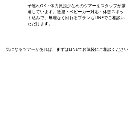
子連れOK・体力負担少なめのツアーをスタッフが厳
選しています。送迎・ベビーカー対応・休憩スポッ
ト込みで、無理なく回れるプランもLINEでご相談い
ただけます。
気になるツアーがあれば、まずはLINEでお気軽にご相談ください
ツアー内容をLINEで相談する
ホーチミン観光情報ガイド
ホーチミンのグルメ・スパ・ツアー・ショッピング情報を現地から発
信。口コミや予約も。