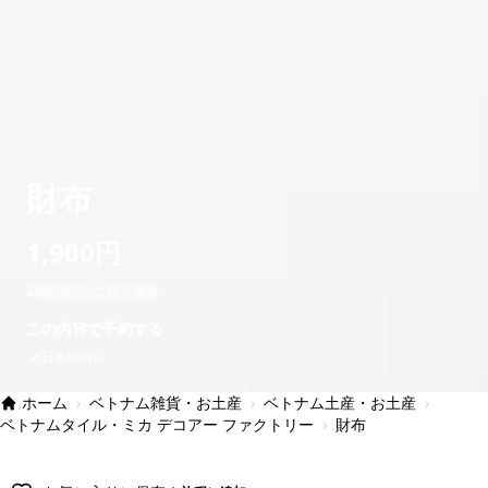
財布
1,900円
24時間以内に確定連絡
この内容で予約する
日本語対応
ホーム
›
ベトナム雑貨・お土産
›
ベトナム土産・お土産
›
ベトナムタイル・ミカ デコアー ファクトリー
›
財布