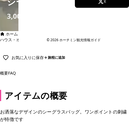
シーグラスバッグ
Facebook
X
3,000円
Instagram
TikTok
YouTube
ホーム
›
ベトナム雑貨・お土産
›
雑貨ショップ
›
ハウス・オブ・サイゴン
›
シーグラスバッグ
© 2026 ホーチミン観光情報ガイド
お気に入りに保存
旅程に追加
概要
FAQ
アイテムの概要
お洒落なデザインのシーグラスバッグ。ワンポイントの刺繍
が特徴です