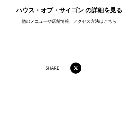
ハウス・オブ・サイゴン の詳細を見る
他のメニューや店舗情報、アクセス方法はこちら
ハウス・オブ・サイゴン
SHARE
団体・貸切・社員旅行のご相談
社員旅行・研修・インセンティブ・団体貸切のお見積もりを無
料で承ります。ホーチミン現地の専任スタッフが日本語でサポ
ートします。
無料で相談する