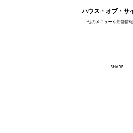
ハウス・オブ・サイ
他のメニューや店舗情報
ハウス・オ
SHARE
団体・貸切・社員旅行のご相談
社員旅行・研修・インセンティブ・団体貸切のお見積も
スタッフが日本語でサポートします。