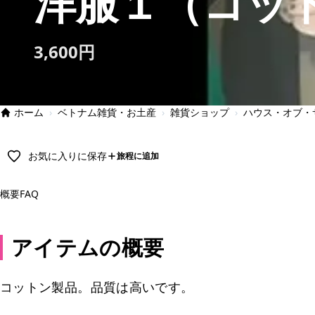
洋服１（コッ
3,600円
ホーム
›
ベトナム雑貨・お土産
›
雑貨ショップ
›
ハウス・オブ・
お気に入りに保存
旅程に追加
概要
FAQ
アイテムの概要
コットン製品。品質は高いです。