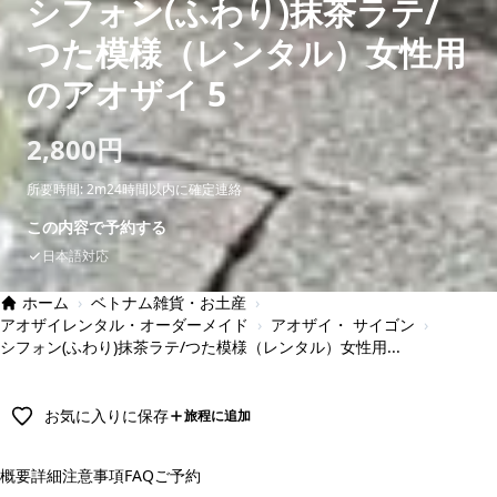
シフォン(ふわり)抹茶ラテ/
つた模様（レンタル）女性用
のアオザイ 5
2,800円
所要時間: 2m
24時間以内に確定連絡
この内容で予約する
日本語対応
ホーム
›
ベトナム雑貨・お土産
›
アオザイレンタル・オーダーメイド
›
アオザイ・ サイゴン
›
シフォン(ふわり)抹茶ラテ/つた模様（レンタル）女性用...
お気に入りに保存
旅程に追加
概要
詳細
注意事項
FAQ
ご予約