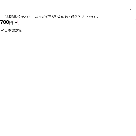
時間指定など、その他要望があれば記入ください。
700
今すぐ予約
円〜
日本語対応
入力内容を確認する
次のページで内容を確認できます。まだ予約は確定しません。
SHARE
団体・貸切・社員旅行のご相談
社員旅行・研修・インセンティブ・団体貸切のお見積もりを無
料で承ります。ホーチミン現地の専任スタッフが日本語でサポ
ートします。