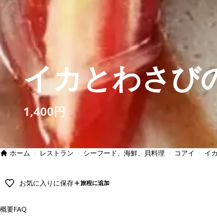
イカとわさび
1,400円
ホーム
›
レストラン
›
シーフード、海鮮、貝料理
›
コアイ
›
イ
お気に入りに保存
旅程に追加
概要
FAQ