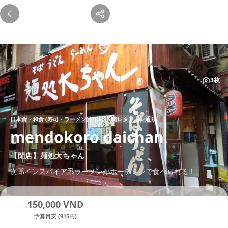
麺処大ちゃん は閉店しました
この店舗は現在営業していません。以下の代わりのお店をご覧くださ
い。
3枚
日本食・和食 (寿司・ラーメン)
日本人街レタントン通り
mendokoro daichan
【閉店】麺処大ちゃん
次郎インスパイア系ラーメンがホーチミンで食べられる！
150,000 VND
予算目安 (915円)