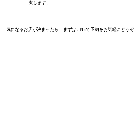
案します。
気になるお店が決まったら、まずはLINEで予約をお気軽にどうぞ
日本語LINEで予約する
ホーチミン観光情報ガイド
ホーチミンのグルメ・スパ・ツアー・ショッピング情報を現地から発
信。口コミや予約も。
カテゴリー
エステ・スパ・美容
ベトナム雑貨・お土産