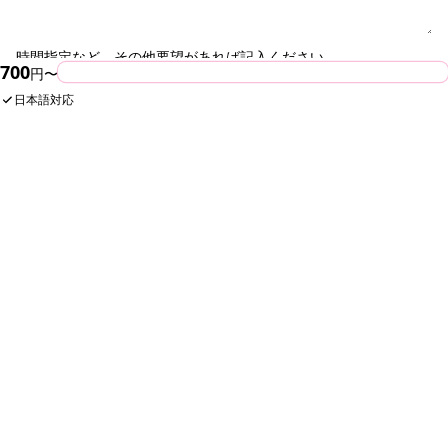
時間指定など、その他要望があれば記入ください。
700
今すぐ予約
円〜
日本語対応
入力内容を確認する
次のページで内容を確認できます。まだ予約は確定しません。
SHARE
団体・貸切・社員旅行のご相談
社員旅行・研修・インセンティブ・団体貸切のお見積もりを無
料で承ります。ホーチミン現地の専任スタッフが日本語でサポ
ートします。