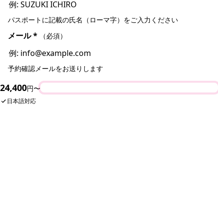
パスポートに記載の氏名（ローマ字）をご入力ください
メール
*
（必須）
予約確認メールをお送りします
24,400
今すぐ予約
円〜
⚠ 携帯キャリアメールをご利用の方へ
docomo・au・SoftBank等の携帯メールアドレスは、予約確認メールが
日本語対応
届かない場合があります。Gmail・Yahoo!メール等のご利用をおすすめ
します。
LINEでのお問い合わせも可能です
電話番号
*
（必須）
日本の電話番号をご入力ください
人数