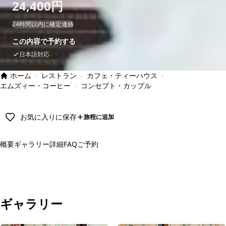
24,400円
24時間以内に確定連絡
この内容で予約する
日本語対応
ホーム
›
レストラン
›
カフェ・ティーハウス
›
エムズィー・コーヒー
›
コンセプト・カップル
お気に入りに保存
旅程に追加
概要
ギャラリー
詳細
FAQ
ご予約
予約する
ギャラリー