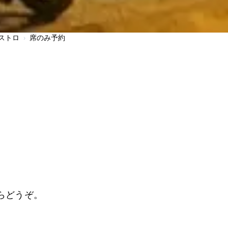
ストロ
›
席のみ予約
する
らどうぞ。