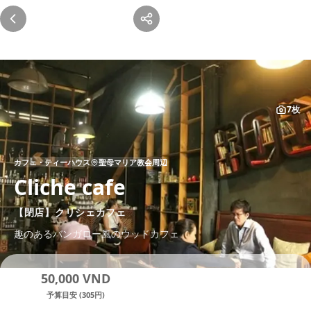
クリシェカフェ は閉店しました
この店舗は現在営業していません。以下の代わりのお店をご覧くださ
い。
7枚
カフェ・ティーハウス
聖母マリア教会周辺
Cliche cafe
【閉店】クリシェカフェ
趣のあるバンガロー風のウッドカフェ
50,000 VND
予算目安 (305円)