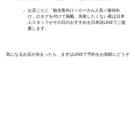
お店ごとに「観光客向け / ローカル人気 / 接待向
け」のタグを付けて掲載。失敗したくない夜は日本
人スタッフがその日のおすすめを日本語LINEでご提
案します。
気になるお店が決まったら、まずはLINEで予約をお気軽にどうぞ
日本語LINEで予約する
ホーチミン観光情報ガイド
ホーチミンのグルメ・スパ・ツアー・ショッピング情報を現地から発
信。口コミや予約も。