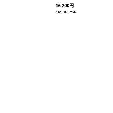
16,200円
2,650,000 VND
無料で相談する
りを無料で承ります。ホーチミン現地の専任
コンテンツ
ツアー予約
記事一覧
。口コミや予約も。
クーポン