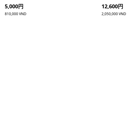
5,000円
12,600円
810,000 VND
2,050,000 VND
団体・貸切・社員旅行のご相談
社員旅行・研修・インセンティブ・団体貸切のお見積も
スタッフが日本語でサポートします。
ホーチミン観光情報ガイド
ホーチミンのグルメ・スパ・ツアー・ショッピング情報を現地から発信