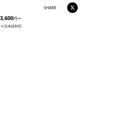
SHARE
3,600
今すぐ予約
円〜
日本語対応
ザ・スパ・サイゴンの人気メニュー
マッサージ60分＋アオザイレ
ベトナム伝統的なマッサージ
ンタル
3,600円
3,100円
580,000 VND
500,000 VND