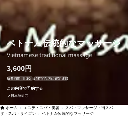
ベトナム伝統的なマッサージ
Vietnamese traditional massage
3,600円
所要時間: 1h30m
24時間以内に確定連絡
この内容で予約する
日本語対応
ホーム
›
エステ・スパ・美容
›
スパ・マッサージ・街スパ
›
ザ・スパ・サイゴン
›
ベトナム伝統的なマッサージ