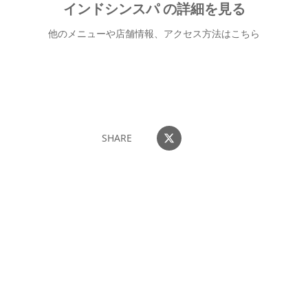
インドシンスパ の詳細を見る
他のメニューや店舗情報、アクセス方法はこちら
インドシンスパ
SHARE
団体・貸切・社員旅行のご相談
社員旅行・研修・インセンティブ・団体貸切のお見積もりを無
料で承ります。ホーチミン現地の専任スタッフが日本語でサポ
ートします。
無料で相談する