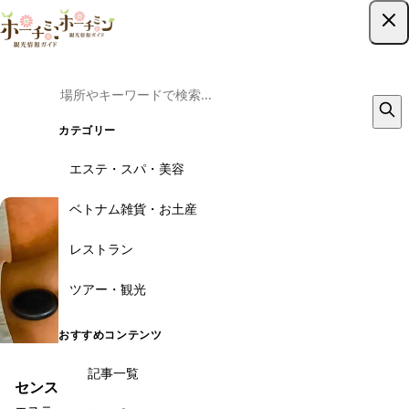
インドシンスパ は閉店しました
ツアー予約はこちら
この店舗は現在営業していません。以下の代わりのお店をご覧くださ
い。
カテゴリー
その他のエステ・スパ・美容
エステ・スパ・美容
ベトナム雑貨・お土産
レストラン
ツアー・観光
おすすめコンテンツ
記事一覧
センススパ