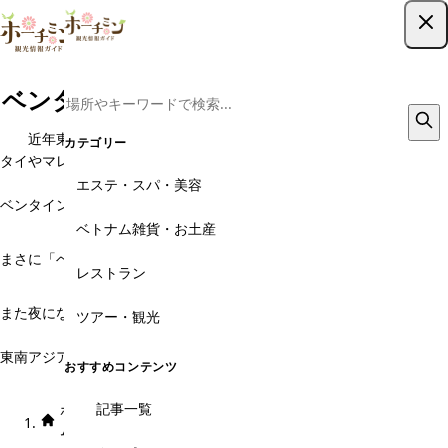
ツアー予約はこちら
ベンタイン市場周辺のツアー・チケット
近年東南アジアも外資参入により発展の一途を辿っています。
カテゴリー
タイやマレーシアではすでに市場は廃れはじめていますね。しかしホー
チミンはまだまだ市場が庶民の台所。
エステ・スパ・美容
ベンタイン市場は観光客に特化した市場。屋内には何千もの店、屋台が
ひしめき合っています。
ベトナム雑貨・お土産
まさに「ベトナム」を感じることができる活気とざわめきがベンタイン
レストラン
市場の特徴です。
また夜になると、ベンタイン市場外周には連日ナイトマーケットが開か
ツアー・観光
れ、多くの観光客で賑わいを見せています。
東南アジアという異国情緒の風を感じたい方は、ベンタイン市場周辺散
おすすめコンテンツ
策がおすすめ。
記事一覧
ホー
エリア × カテゴ
ベンタイン市場周
ツアー・チケッ
ム
リ
辺
ト