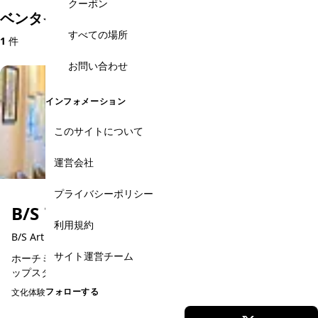
クーポン
ベンタイン市場周辺のおすすめツアー・チケット
すべての場所
1
件
お問い合わせ
インフォメーション
このサイトについて
運営会社
プライバシーポリシー
B/S アートスタジオ
利用規約
B/S Art Studio
サイト運営チーム
ホーチミンでベトナムの伝統文化を体験できるアートワークショ
ップスタジオ。ノンラー(ベトナムの伝統的な円錐形の帽子)や木製
プレートへのペイント体験など、旅行の思い出づくりにぴったり
フォローする
文化体験
のアクティビティ...