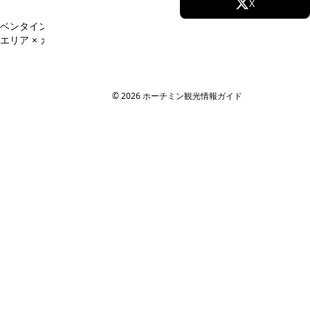
Facebook
X
ベンタイン市場周辺のすべて ›
ツアー・チケットのすべて ›
Instagram
TikTok
エリア × カテゴリ一覧 ›
YouTube
© 2026 ホーチミン観光情報ガイド
ホーチミン観光情報ガイド
ホーチミンのグルメ・スパ・ツアー・ショッピング情報を現地から発
信。口コミや予約も。
カテゴリー
エステ・スパ・美容
ベトナム雑貨・お土産
レストラン
ツアー・観光