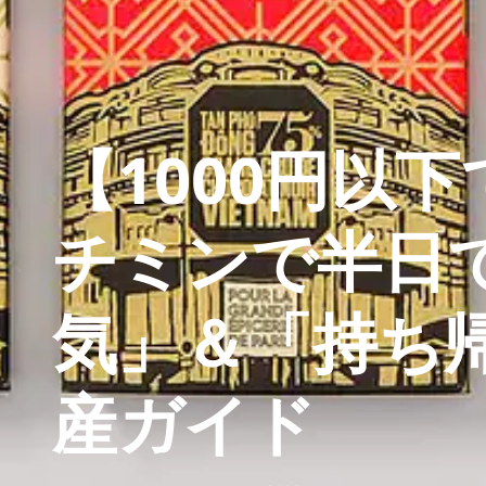
【1000円以
チミンで半日
気」＆「持ち
産ガイド