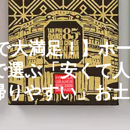
下で大満足！】ホ
で選ぶ「安くて人
帰りやすい」お土