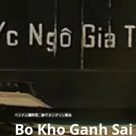
ベトナム麺料理、鍋
タンディン教会
Bo Kho Ganh Sai