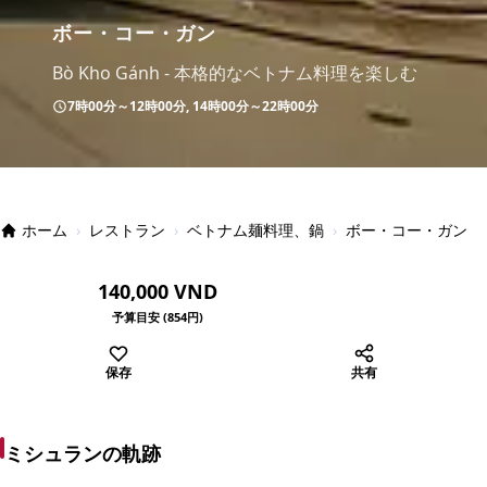
ボー・コー・ガン
Bò Kho Gánh - 本格的なベトナム料理を楽しむ
7時00分～12時00分, 14時00分～22時00分
ホーム
›
レストラン
›
ベトナム麺料理、鍋
›
ボー・コー・ガン
140,000 VND
予算目安 (854円)
保存
共有
ミシュランの軌跡