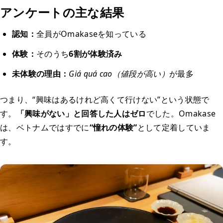
アンケートの主な結果
認知：
全員がOmakaseを知っている
体験：
そのうち
6割が体験済み
未体験の理由：
Giá quá cao（値段が高い）
が最多
つまり、“興味はあるけれど高くて行けない”という状態で
す。
「興味がない」と回答した人はゼロ
でした。Omakase
は、ベトナムではすでに
“憧れの体験”
として定着していま
す。