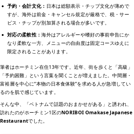
予約・会計文化：
日本は総額表示・チップ文化が薄めで
すが、海外は前金・キャンセル規定が厳格で、税・サー
ビス・チップが別加算される場合が多いです。
対応の柔軟性：
海外はアレルギーや嗜好の事前申告にか
なり柔軟な一方、メニューの自由度は固定コースゆえに
限定されることがあります。
筆者はホーチミン在住13年です。近年、街を歩くと「高級」
「予約困難」という言葉を聞くことが増えました。中間層・
富裕層を中心に“本物の日本食体験”を求める人が急増してい
るのを肌で感じています。
そんな中、「ベトナムで話題のおまかせがある」と誘われ、
訪れたのがホーチミン1区の
NORIBOI Omakase Japanese
Restaurant
でした。