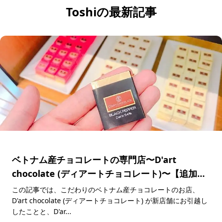
Toshiの最新記事
ベトナム産チョコレートの専門店〜D'art
chocolate (ディアートチョコレート)〜【追加情
報】
この記事では、こだわりのベトナム産チョコレートのお店、
D'art chocolate (ディアートチョコレート) が新店舗にお引越し
したことと、D'ar...