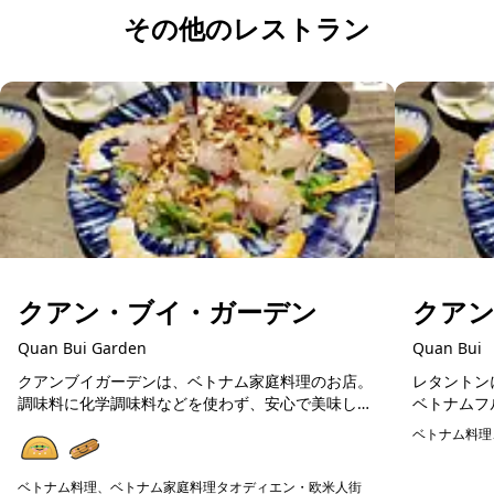
その他のレストラン
クアン・ブイ・ガーデン
クア
Quan Bui Garden
Quan Bui
クアンブイガーデンは、ベトナム家庭料理のお店。
レタントン
調味料に化学調味料などを使わず、安心で美味しい
ベトナムフ
ベトナム料理が楽しめます。在住日本人が通う人気
料理や揚げ
ベトナム料理
店ですので、初めてのベトナム料理の方にも美味し
広く楽しめ
予約可能
く楽しめる...
の食器...
ベトナム料理、ベトナム家庭料理
タオディエン・欧米人街