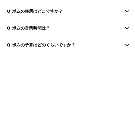
Q
ボムの住所はどこですか？
Q
ボムの営業時間は？
Q
ボムの予算はどのくらいですか？
団体・貸切・社員旅行のご相談
社員旅行・研修・インセンティブ・団体貸切のお見積もりを無
料で承ります。ホーチミン現地の専任スタッフが日本語でサポ
ートします。
無料で相談する