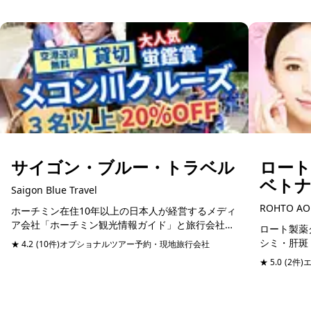
サイゴン・ブルー・トラベル
ロー
ベト
Saigon Blue Travel
ROHTO AO
ホーチミン在住10年以上の日本人が経営するメディ
ア会社「ホーチミン観光情報ガイド」と旅行会社
ロート製薬グ
「サイゴン・ブルートラベル」は、自然豊かなベト
シミ・肝斑
★ 4.2
(10件)
オプショナルツアー予約・現地旅行会社
ナム体験だけでなく、もっとベトナムの魅力を知り
予約可能
技術でケア
★ 5.0
(2件)
たい方に最...
ではの研究