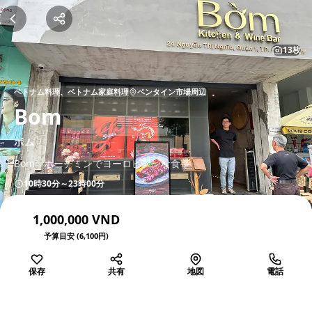
13枚
ベトナム料理、ベトナム家庭料理
ベンタイン市場周辺
Bom
ボム
Bom - ホーチミンでヨーロピアンな食事
10時30分～23時00分
1,000,000 VND
予算目安 (6,100円)
保存
共有
地図
電話