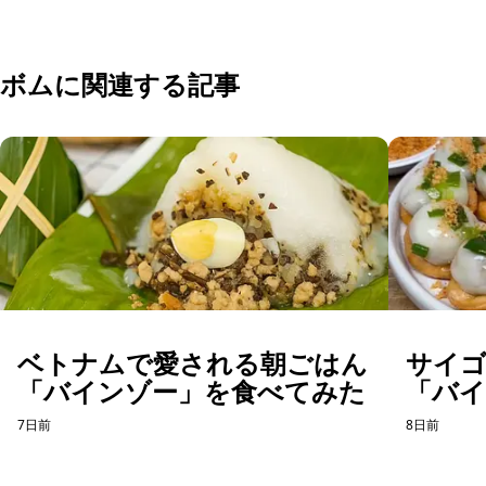
予約可能
ボムに関連する記事
ベトナムで愛される朝ごはん
サイ
「バインゾー」を食べてみた
「バ
てみ
7日前
8日前