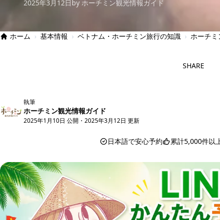
2025年3月12日
by ホーチミン観光情報ガイド
ホーム
›
基本情報
›
ベトナム・ホーチミン旅行の知識
›
ホーチミ
SHARE
執筆
ホーチミン観光情報ガイド
2025年1月10日 公開
・
2025年3月12日 更新
日本語で安心予約
累計5,000件