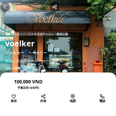
7枚
カフェ・ティーハウス
タオディエン・欧米人街
voelker
ヴォルカー・ベーカリー
欧米人客御用達のベーカリー屋さん
6～20時
100,000 VND
予算目安 (610円)
保存
共有
地図
電話