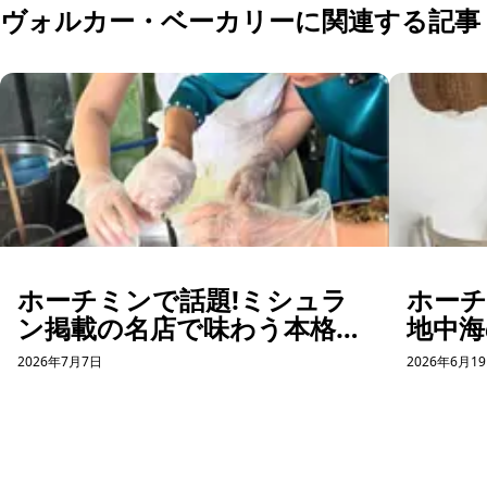
ヴォルカー・ベーカリーに関連する記事
ホーチミンで話題!ミシュラ
ホー
ン掲載の名店で味わう本格バ
地中海
インクオン体験
コー
2026年7月7日
2026年6月1
ット体