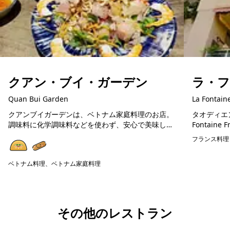
クアン・ブイ・ガーデン
ラ・
Quan Bui Garden
La Fontain
クアンブイガーデンは、ベトナム家庭料理のお店。
タオディエ
調味料に化学調味料などを使わず、安心で美味しい
Fontaine French
ベトナム料理が楽しめます。在住日本人が通う人気
ンチビストロ (La
フランス料理
店ですので、初めてのベトナム料理の方にも美味し
く楽しめる...
ベトナム料理、ベトナム家庭料理
予約可能
その他のレストラン