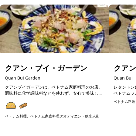
クアン・ブイ・ガーデン
クア
Quan Bui Garden
Quan Bui
クアンブイガーデンは、ベトナム家庭料理のお店。
レタントン
調味料に化学調味料などを使わず、安心で美味しい
ベトナムフ
ベトナム料理が楽しめます。在住日本人が通う人気
料理や揚げ
ベトナム料理
店ですので、初めてのベトナム料理の方にも美味し
広く楽しめ
予約可能
く楽しめる...
の食器...
ベトナム料理、ベトナム家庭料理
タオディエン・欧米人街
予約可能