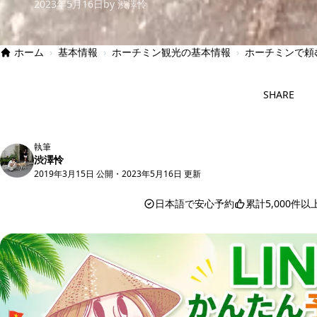
2023年5月16日
by 渋澤怜
ホーム
›
基本情報
›
ホーチミン観光の基本情報
›
ホーチミンで頼
SHARE
執筆
渋澤怜
2019年3月15日 公開
・
2023年5月16日 更新
日本語で安心予約
累計5,000件