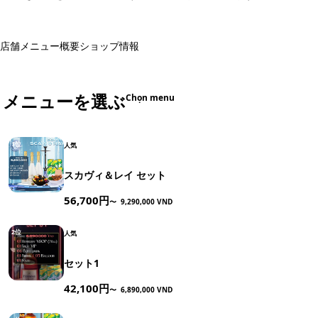
店舗メニュー
概要
ショップ情報
メニューを選ぶ
Chọn menu
1位
人気
スカヴィ＆レイ セット
56,700円
〜
9,290,000 VND
2位
人気
セット1
42,100円
〜
6,890,000 VND