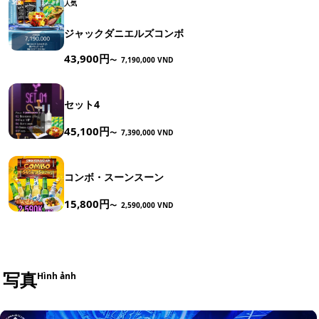
3位
人気
ジャックダニエルズコンボ
43,900円
〜
7,190,000 VND
セット4
45,100円
〜
7,390,000 VND
コンボ・スーンスーン
15,800円
〜
2,590,000 VND
写真
Hình ảnh