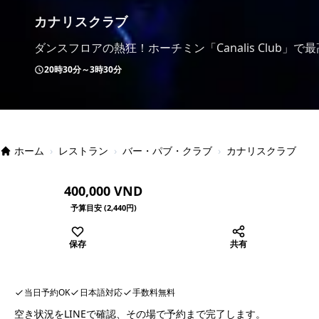
カナリスクラブ
ダンスフロアの熱狂！ホーチミン「Canalis Club」
20時30分～3時30分
ホーム
›
レストラン
›
バー・パブ・クラブ
›
カナリスクラブ
400,000 VND
予算目安 (2,440円)
保存
共有
当日予約OK
日本語対応
手数料無料
空き状況をLINEで確認、その場で予約まで完了します。