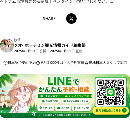
ベトナム市場観光の決定版！ベンタイン市場だけじゃない、...
SHARE
執筆
タオ- ホーチミン観光情報ガイド編集部
2025年9月13日 公開
・
2025年9月11日 更新
日本語で安心予約
累計5,000件以上の予約実績
現地日本人スタッフ対応