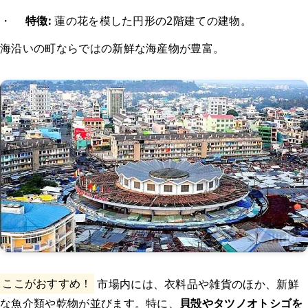
・
特徴:
蓮の花を模した円形の2階建ての建物。
海沿いの町ならではの新鮮な海産物が豊富。
ここがおすすめ！
市場内には、衣料品や雑貨のほか、新鮮
な魚介類や乾物が並びます。特に、
貝殻やタツノオトシゴを