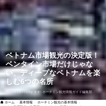
ベトナム市場観光の決定版！
ベンタイン市場だけじゃな
い、ディープなベトナムを楽
しむ6つの名所
2025年9月11日
by タオ- ホーチミン観光情報ガイド編集部
ホーム
›
基本情報
›
ホーチミン観光の基本情報
›