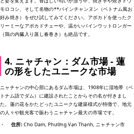
と姿を変えます。香ばしい匂いが漂う中、焼き芋や焼きトウ
モロコシ、そして名物の**バインチャンヌン（ベトナム風お
好み焼き）をぜひ試してみてください。アボカドを使ったク
リーミーなアボカドチェーや、温かいバインウットロンガー
（鶏の内臓入り蒸し春巻き）も絶品です。
4. ニャチャン：ダム市場 - 蓮
の形をしたユニークな市場
ニャチャンの中心部にあるダム市場は、1908年に湿地帯（ベ
トナム語でダム）に建設されたことからその名が付きまし
た。蓮の花をかたどったユニークな建築様式が特徴で、地元
の人々や観光客で賑わうニャチャン最大の市場です。
・
住所:
Cho Dam, Phường Vạn Thạnh, ニャチャン市