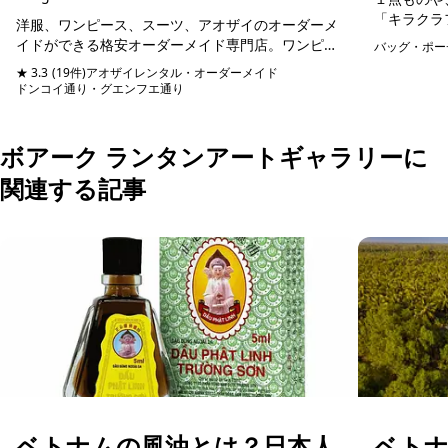
「キラクラ
洋服、ワンピース、スーツ、アオザイのオーダーメ
が始めた家
イドができる格安オーダーメイド専門店。ワンピー
バッグ・ポー
少なくなり
スは3500円からオーダーメイド可能。客層はほぼ日
★ 3.3
(19件)
アオザイレンタル・オーダーメイド
時間を増や..
本人で、スタッフも日本語堪能なので細かいニュア
ドンコイ通り・グエンフエ通り
予約可能
ンスが...
ボアーク ランタンアートギャラリーに
関連する記事
ベトナムの風油とは？日本人
ベト