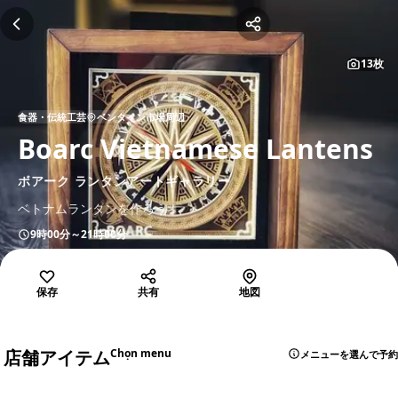
13枚
食器・伝統工芸
ベンタイン市場周辺
Boarc Vietnamese Lantens
ボアーク ランタンアートギャラリー
ベトナムランタンを作ろう！
9時00分～21時00分
保存
共有
地図
店舗アイテム
Chọn menu
メニューを選んで予約