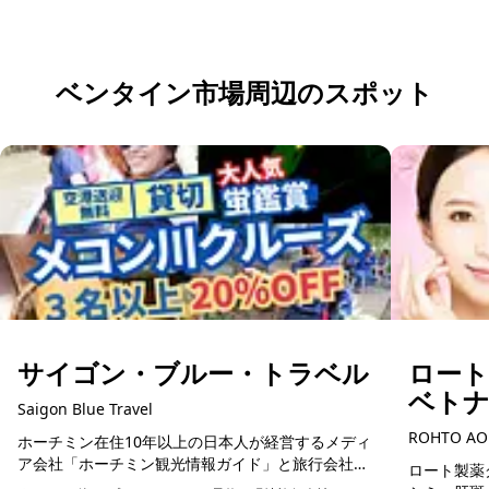
無料で相談する
ベンタイン市場周辺のスポット
サイゴン・ブルー・トラベル
ロー
ベト
Saigon Blue Travel
ROHTO AO
ホーチミン在住10年以上の日本人が経営するメディ
ア会社「ホーチミン観光情報ガイド」と旅行会社
ロート製薬グ
「サイゴン・ブルートラベル」は、自然豊かなベト