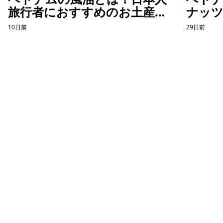
旅行者におすすめのお土産を
ナッ
紹介
10日前
29日前
ホーチミン観光情報ガイド
ホーチミンのグルメ・スパ・ツアー・ショッピング情報を現地から発
信。口コミや予約も。
カテゴリー
エステ・スパ・美容
ベトナム雑貨・お土産
レストラン
ツアー・観光