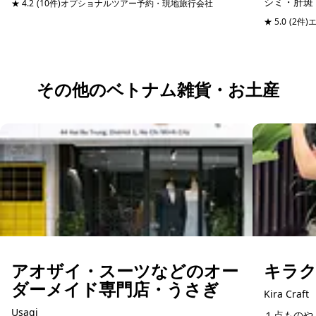
シミ・肝斑
★ 4.2
(10件)
オプショナルツアー予約・現地旅行会社
ナム体験だけでなく、もっとベトナムの魅力を知り
予約可能
技術でケア
★ 5.0
(2件)
たい方に最...
ではの研究
その他のベトナム雑貨・お土産
アオザイ・スーツなどのオー
キラクラ
ダーメイド専門店・うさぎ
Kira Craft
Usagi
１点ものや