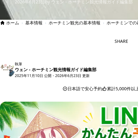
2026年6月23日
by ウェン - ホーチミン観光情報ガイド編集部
ホーム
›
基本情報
›
ホーチミン観光の基本情報
›
ホーチミンでの
SHARE
執筆
ウェン - ホーチミン観光情報ガイド編集部
2025年11月10日 公開
・
2026年6月23日 更新
日本語で安心予約
累計5,000件