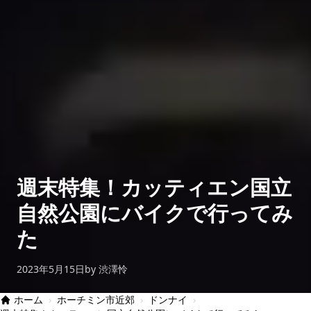
週末特集！カッティエン国立
自然公園にバイクで行ってみ
た
2023年5月15日
by 渋澤怜
ホーム
›
ホーチミン市近郊
›
ドンナイ
›