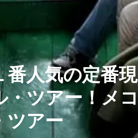
１番人気の定番現
ル・ツアー！メ
・ツアー