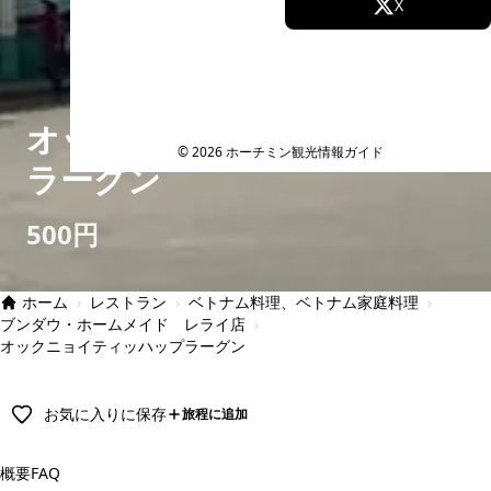
Facebook
X
Instagram
TikTok
YouTube
オックニョイティッハップ
© 2026 ホーチミン観光情報ガイド
ラーグン
500円
ホーム
›
レストラン
›
ベトナム料理、ベトナム家庭料理
›
ブンダウ・ホームメイド レライ店
›
オックニョイティッハップラーグン
お気に入りに保存
旅程に追加
概要
FAQ