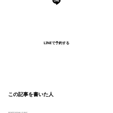
LINEで予約・相談できます
日本語OK・電話不要・友だち追加無料。記事を読ん
で気になったお店もこのまま予約できます。
LINEで予約する
明朗会計・日本語完結・現地スタッフが予約までフォロー
この記事を書いた人