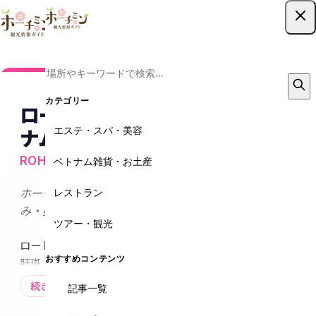
ツアー予約はこちら
カテゴリー
ロートアオハルクリニック ベト
エステ・スパ・美容
ナム
ROHTO AOHAL CLINIC
ベトナム雑貨・お土産
レストラン
ホーチミンで受ける日本基準の美肌ケア｜シミ・たる
み・美白ならロートアオハルクリニック
ツアー・観光
ロート製薬グループのROHTO AOHAL CLINICは、シミ・
おすすめコンテンツ
肝斑・たるみ・美白・毛穴などを日本基準の技術でケア
する美容皮膚クリニック。製薬会社ならではの研究と独
続きを読む
記事一覧
自技術で最新機器や美容注射などがこのホーチミンで安