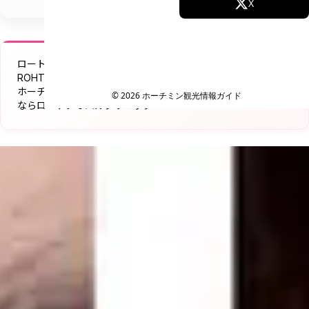
Facebook
X
Instagram
TikTok
ロートアオハルクリニック ベトナム
YouTube
ROHTO AOHAL CLINIC
ホーチミンで受ける日本基準の美肌ケア｜シミ・たるみ・美白
© 2026 ホーチミン観光情報ガイド
ならロートアオハルクリニック