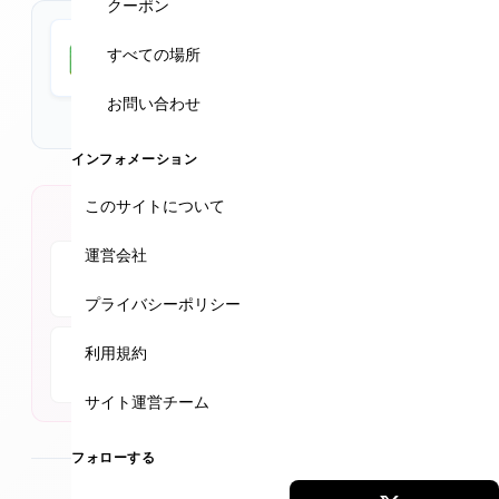
心して受けられる。VISIA診断（無料）を行い、フォトナ
クーポン
レーザーやジェネオ、アオハルメゾットなど人気施術で
Google Maps
すべての場所
ダウンタイム少なく理想の肌へ。プロファイロやピコシ
★★★★★
4.9 (352件)
ュアなど人気メニューもあり。サプリメントや日焼け止
お問い合わせ
めも販売。
【休業のお知らせ】 2月15日（日）～ 2月21日（土） 誠
インフォメーション
に勝手ながら、上記期間は休業させていただきます。
このサイトについて
公式SNSアカウント
運営会社
Instagram
Facebook
YouTube
プライバシーポリシー
利用規約
TikTok
サイト運営チーム
フォローする
最終更新
2026年2月4日