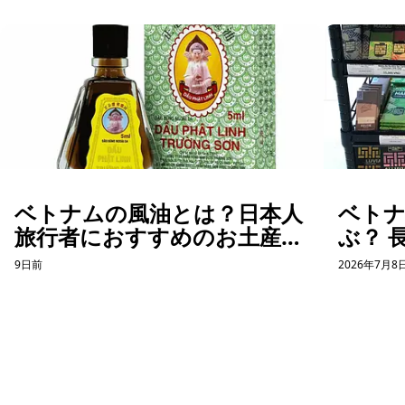
ベトナムの風油とは？日本人
ベト
旅行者におすすめのお土産を
ぶ？ 
紹介
た「
9日前
2026年7月8
話