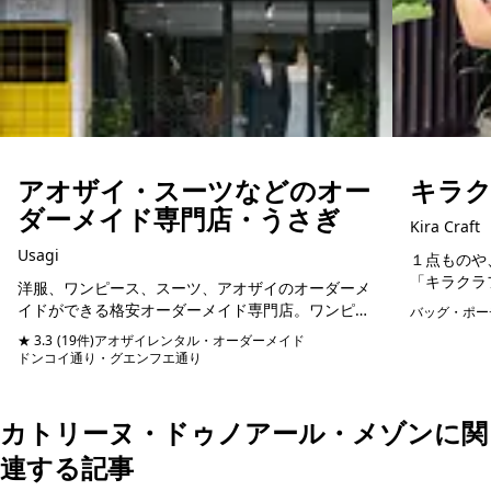
アオザイ・スーツなどのオー
キラクラ
ダーメイド専門店・うさぎ
Kira Craft
Usagi
１点ものや
「キラクラ
洋服、ワンピース、スーツ、アオザイのオーダーメ
が始めた家
イドができる格安オーダーメイド専門店。ワンピー
バッグ・ポー
少なくなり
スは3500円からオーダーメイド可能。客層はほぼ日
★ 3.3
(19件)
アオザイレンタル・オーダーメイド
時間を増や..
本人で、スタッフも日本語堪能なので細かいニュア
ドンコイ通り・グエンフエ通り
予約可能
ンスが...
カトリーヌ・ドゥノアール・メゾンに関
連する記事