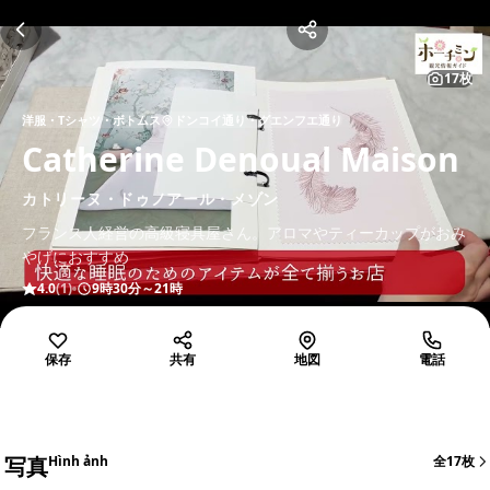
17枚
洋服・Tシャツ・ボトムス
ドンコイ通り・グエンフエ通り
Catherine Denoual Maison
カトリーヌ・ドゥノアール・メゾン
フランス人経営の高級寝具屋さん。アロマやティーカップがおみ
やげにおすすめ
4.0
(1)
9時30分～21時
保存
共有
地図
電話
写真
Hình ảnh
全17枚