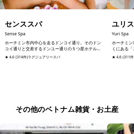
センススパ
ユリ
Sense Spa
Yuri Spa
ホーチミン市内中心を走るドンコイ通り。そのドン
ホーチミン
コイ通りと交差するドンユー通りの５つ星ホテルシ
くにある「
ェラトンホテルと同じ通りに位置するスパマッサー
にリフレッ
★ 4.6
(314件)
ラグジュアリースパ
予約可能
当日予約可
★ 4.6
(311件
ジ店。日本語堪能のスタッフが管理しているので、
ックチブオ
日本人びい...
やショッピ..
その他のベトナム雑貨・お土産