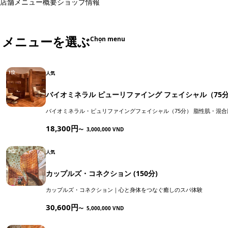
店舗メニュー
概要
ショップ情報
メニューを選ぶ
Chọn menu
1位
人気
バイオミネラル ピューリファイング フェイシャル（75
バイオミネラル・ピュリファイングフェイシャル（75分） 脂性肌・混
18,300円
〜
3,000,000 VND
2位
人気
カップルズ・コネクション (150分)
カップルズ・コネクション｜心と身体をつなぐ癒しのスパ体験
30,600円
〜
5,000,000 VND