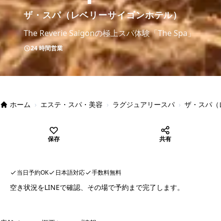
ザ・スパ（レベリーサイゴンホテル）
The Reverie Saigonの極上スパ体験「The Spa」
24 時間営業
ホーム
›
エステ・スパ・美容
›
ラグジュアリースパ
›
ザ・スパ（
保存
共有
当日予約OK
日本語対応
手数料無料
空き状況をLINEで確認、その場で予約まで完了します。