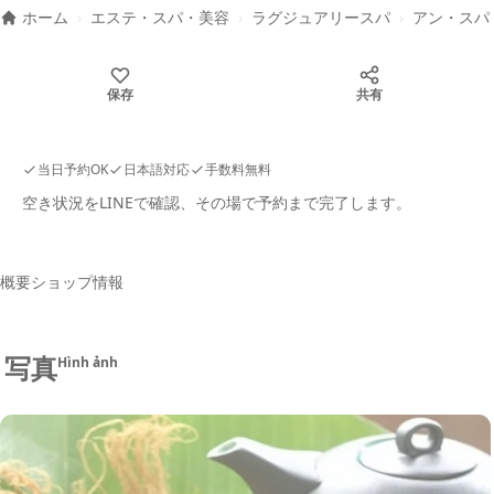
ホーム
›
エステ・スパ・美容
›
ラグジュアリースパ
›
アン・スパ
保存
共有
当日予約OK
日本語対応
手数料無料
空き状況をLINEで確認、その場で予約まで完了します。
概要
ショップ情報
写真
Hình ảnh