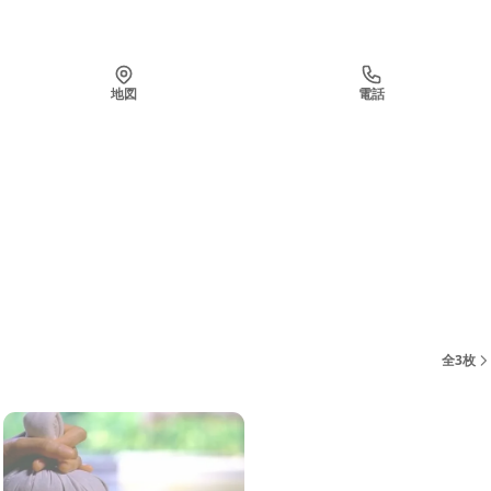
地図
電話
LINEで予約
全3枚