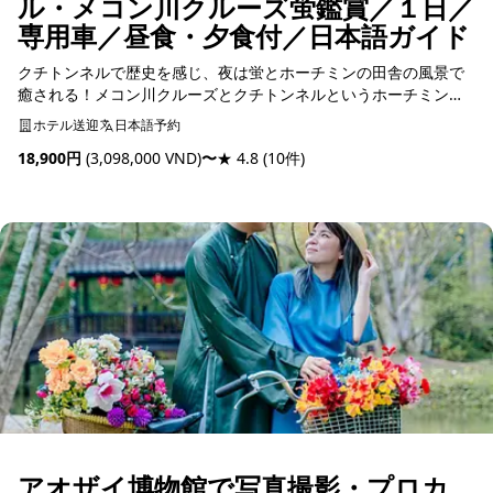
ル・メコン川クルーズ蛍鑑賞／１日／
専用車／昼食・夕食付／日本語ガイド
クチトンネルで歴史を感じ、夜は蛍とホーチミンの田舎の風景で
癒される！メコン川クルーズとクチトンネルというホーチミンの
２大観光地を1日で網羅することができます。
ホテル送迎
日本語予約
18,900円
(3,098,000 VND)
〜
★ 4.8
(10件)
予約可能
アオザイ博物館で写真撮影・プロカ