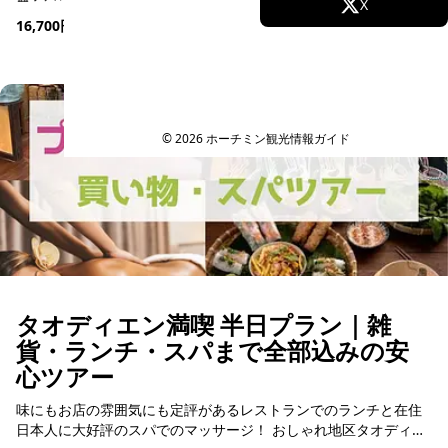
Facebook
X
ー。メコンデルタ地域で生産されたカカオからチョコレート...
16,700円
(2,730,000 VND)
〜
★ 5.0
(15件)
Instagram
TikTok
予約可能
YouTube
© 2026 ホーチミン観光情報ガイド
タオディエン満喫 半日プラン｜雑
貨・ランチ・スパまで全部込みの安
心ツアー
味にもお店の雰囲気にも定評があるレストランでのランチと在住
日本人に大好評のスパでのマッサージ！ おしゃれ地区タオディエ