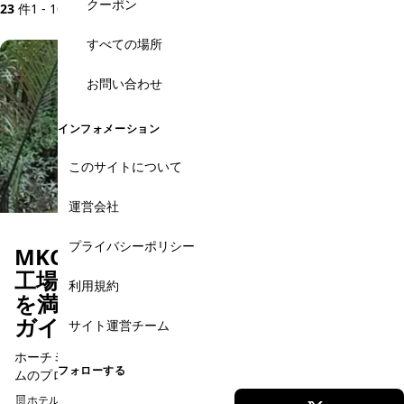
クーポン
23
件
1 - 10 件を表示
すべての場所
お問い合わせ
インフォメーション
このサイトについて
運営会社
プライバシーポリシー
MKCS1D【お土産付】チョコレート
工場見学・永長寺・メコン川クルーズ
利用規約
を満喫するミトー１日ツアー／日本語
ガイド／専用車／昼食付き
サイト運営チーム
ホーチミン人気NO.1ツアー！大自然の恵みを享受した大ボリュー
フォローする
ムのプログラムです。ホーチミン市からお客様だけの専用車で約2
時間のミトー、メコン川クルーズを体験できるメコンデルタツア
ホテル送迎
日本語予約