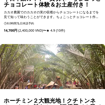
チョコレート体験＆お土産付き！
カカオ農園でのカカオの実の収穫からチョコレートになるまでを
見て知って味わうことができます。ちょこっとチョコレート作り
体験付き！
8.0時間
日本語予約
14,700円
(2,400,000 VND)
〜
★ 4.9
(10件)
予約可能
ホーチミン２大観光地！クチトンネ