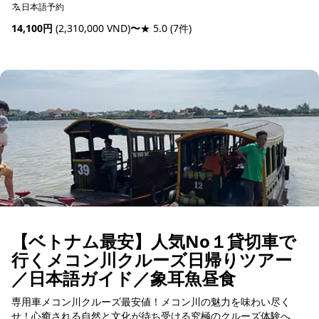
ンを歩いて散策し、買い物を楽しむ女性に人気のツアーです。
日本語予約
14,100円
(2,310,000 VND)
〜
★ 5.0
(7件)
予約可能
【ベトナム最安】人気No１貸切車で
行くメコン川クルーズ日帰りツアー
／日本語ガイド／象耳魚昼食
専用車メコン川クルーズ最安値！メコン川の魅力を味わい尽く
せ！心癒される自然と文化が待ち受ける究極のクルーズ体験へ