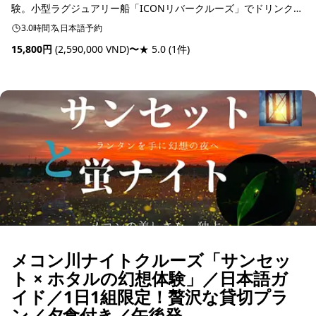
験。小型ラグジュアリー船「ICONリバークルーズ」でドリンクを
楽しみながら、サイゴンの夕焼けを優雅に満喫できます。
3.0時間
日本語予約
15,800円
(2,590,000 VND)
〜
★ 5.0
(1件)
予約可能
メコン川ナイトクルーズ「サンセッ
ト × ホタルの幻想体験」／日本語ガ
イド／1日1組限定！贅沢な貸切プラ
ン／夕食付き／午後発