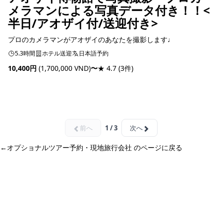
メラマンによる写真データ付き！！<
半日/アオザイ付/送迎付き>
プロのカメラマンがアオザイのあなたを撮影します♩
5.3時間
ホテル送迎
日本語予約
10,400円
(1,700,000 VND)
〜
★ 4.7
(3件)
予約可能
前へ
1 / 3
次へ
←
オプショナルツアー予約・現地旅行会社 のページに戻る
ホーチミン観光情報ガイド