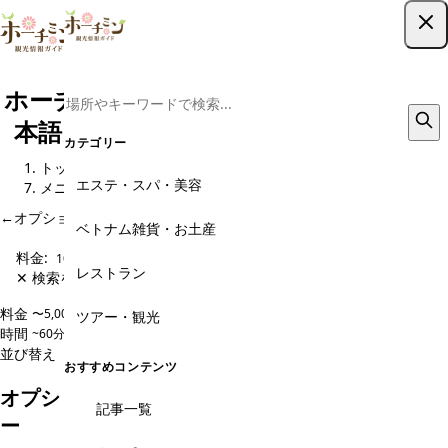
ツアー予約はこちら
ホーチミン現地ツアー予約｜格安から日
本語ガイド・専用車までおすすめ23選
カテゴリー
トップ
観光スポット
オプショナルツアー予約・現地旅行会社
エステ・スパ・美容
メニュー
←
オプショナルツアー予約・現地旅行会社 のページに戻る
ベトナム雑貨・お土産
料金:
10,000〜20,000円
レストラン
✕ 検索をクリア
料金
〜5,000円
5,000〜10,000円
10,000〜20,000円
20,000円〜
ツアー・観光
時間
~60分
60~120分
120~180分
180分~
並び替え
人気順
価格安い順
価格高い順
新着順
おすすめコンテンツ
オプショナルツアー予約・現地旅行会社のメニュ
記事一覧
ー