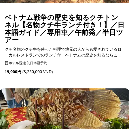
ベトナム戦争の歴史を知るクチトン
ネル【名物クチ牛ランチ付き！】／日
本語ガイド／専用車／午前発／半日ツ
アー
クチ名物のクチ牛を使った料理で地元の人からも愛されているロ
ーカルレストランでのランチ付！ベトナムの歴史を知るならこれ
しかない！ベトナム戦争についてや、当時使われた武器や人々の
ホテル送迎
日本語予約
暮らしについて学ぶことができる体験ツアー
19,900円
(3,250,000 VND)
予約可能