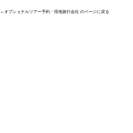
←
オプショナルツアー予約・現地旅行会社 のページに戻る
ホーチミン観光情報ガイド
ホーチミンのグルメ・スパ・ツアー・ショッピング情報を現地から発
信。口コミや予約も。
カテゴリー
エステ・スパ・美容
ベトナム雑貨・お土産
レストラン
ツアー・観光
コンテンツ