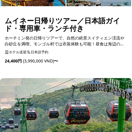
ムイネー日帰りツアー／日本語ガイ
ド・専用車・ランチ付き
ホーチミン発の日帰りツアーで、自然の絶景スイティエン渓流や
白砂丘を満喫。モンゴル村では衣装体験も可能！昼食は海辺のレ
ストランで癒しのひと時を。
ホテル送迎
日本語予約
24,400円
(3,990,000 VND)
〜
予約可能