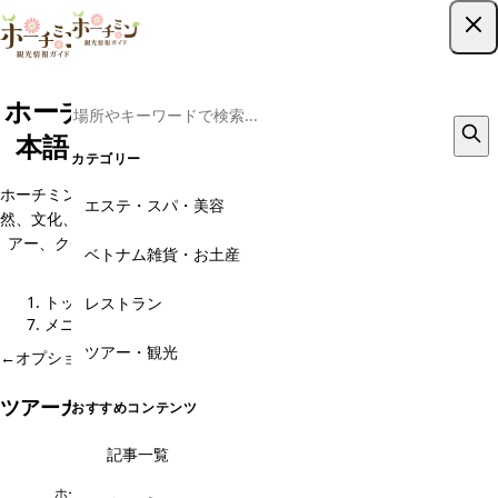
ツアー予約はこちら
ホーチミン現地ツアー予約｜格安から日
本語ガイド・専用車までおすすめ44選
カテゴリー
ホーチミン発のオプショナルツアーは、ベトナムの南部地域の多様な自
エステ・スパ・美容
然、文化、歴史を体験する絶好の機会です。メコンデルタ・クルーズツ
アー、クチトンネルツアー、市内観光ツアーなど多彩なプランをご用
ベトナム雑貨・お土産
意。
トップ
観光スポット
オプショナルツアー予約・現地旅行会社
レストラン
メニュー
ツアー・観光
←
オプショナルツアー予約・現地旅行会社 のページに戻る
ツアーカテゴリ
おすすめコンテンツ
記事一覧
ナイトライフ
市内を歩くツアー
ホーチミンの夜を満喫
ゆっくり歩いてのんびり