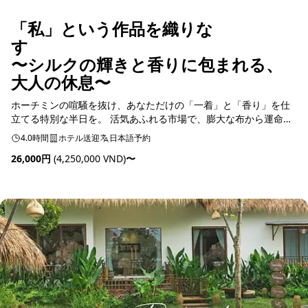
「私」という作品を織りな
〜シルクの輝きと香りに包まれる、
大人の休息〜
ホーチミンの喧騒を抜け、あなただけの「一着」と「香り」を仕
立てる特別な半日を。 活気あふれる市場で、膨大な布から運命の
一枚を自らセレクト。個人では難しい本格テーラーでのオーダー
4.0時間
ホテル送迎
日本語予約
メイドから、五感を揺さぶるエキゾチックな香水作りまで。ガ...
26,000円
(4,250,000 VND)
〜
予約可能