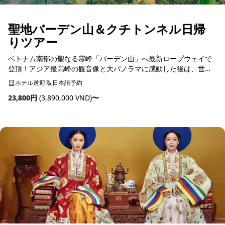
聖地バーデン山＆クチトンネル日帰
りツアー
ベトナム南部の聖なる霊峰「バーデン山」へ最新ロープウェイで
登頂！アジア最高峰の観音像と大パノラマに感動した後は、世界
を驚かせた地下迷宮「クチトンネル」で歴史の奇跡を体感。旅の
ホテル送迎
日本語予約
締めくくりは、クチ名物の絶品仔牛肉炭火焼きディナーを堪能す
23,800円
(3,890,000 VND)
〜
る...
予約可能