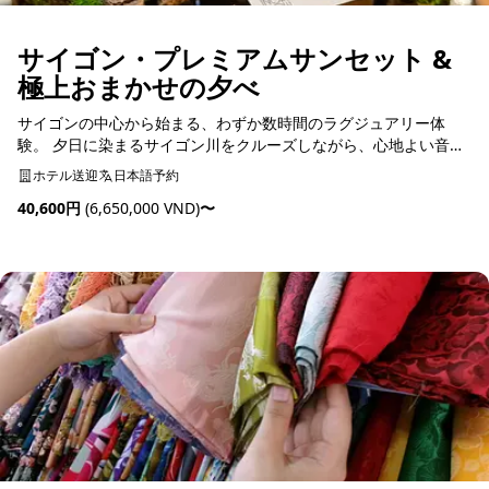
サイゴン・プレミアムサンセット &
極上おまかせの夕べ
サイゴンの中心から始まる、わずか数時間のラグジュアリー体
験。 夕日に染まるサイゴン川をクルーズしながら、心地よい音楽
とともに非日常へと誘います。 旅の締めくくりは、日本の匠が織
ホテル送迎
日本語予約
りなす至高のOmakaseディナー。 五感を満たす特...
40,600円
(6,650,000 VND)
〜
予約可能