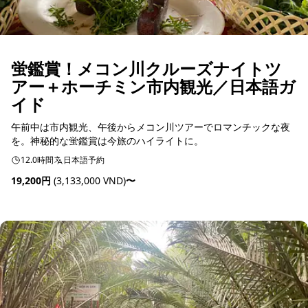
蛍鑑賞！メコン川クルーズナイトツ
アー＋ホーチミン市内観光／日本語ガ
イド
午前中は市内観光、午後からメコン川ツアーでロマンチックな夜
を。神秘的な蛍鑑賞は今旅のハイライトに。
12.0時間
日本語予約
19,200円
(3,133,000 VND)
〜
予約可能