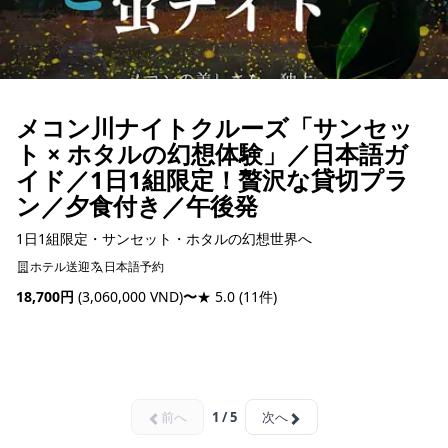
メコン川ナイトクルーズ「サンセッ
ト × ホタルの幻想体験」／日本語ガ
イド／1日1組限定！贅沢な貸切プラ
ン／夕食付き／午後発
1日1組限定・サンセット・ホタルの幻想世界へ
ホテル送迎
日本語予約
18,700円
(3,060,000 VND)
〜
★ 5.0
(11件)
予約可能
前へ
1 / 5
次へ