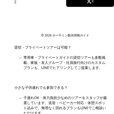
Facebook
X
日本語ガイドが付いているか分からない...
日本語ガイド有無を一覧でフィルタ可能。日本語必
Instagram
TikTok
須のお客様は「日本語ガイド」ラベルで絞り込め
ば、安心して参加できるツアーだけが表示されま
す。
YouTube
© 2026 ホーチミン観光情報ガイド
貸切・プライベートツアーは可能？
専用車・プライベートガイドの貸切ツアーも多数掲
載。家族・友人グループ・社員旅行向けのカスタム
プランも、LINEでヒアリングしてご提案します。
小さな子供連れでも参加できる？
子連れOK・体力負担少なめのツアーをスタッフが厳
選しています。送迎・ベビーカー対応・休憩スポッ
ト込みで、無理なく回れるプランもLINEでご相談い
ただけます。