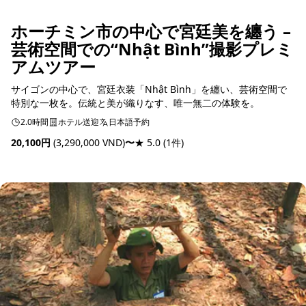
ホーチミン市の中心で宮廷美を纏う –
芸術空間での“Nhật Bình”撮影プレミ
アムツアー
サイゴンの中心で、宮廷衣装「Nhật Bình」を纏い、芸術空間で
特別な一枚を。伝統と美が織りなす、唯一無二の体験を。
2.0時間
ホテル送迎
日本語予約
20,100円
(3,290,000 VND)
〜
★ 5.0
(1件)
予約可能