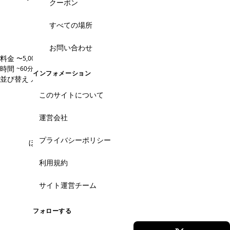
クーポン
すべての場所
フォトツアー
スペシャルツアー
カメラマン同行
ディープなベトナム体験
お問い合わせ
料金
〜5,000円
5,000〜10,000円
10,000〜20,000円
20,000円〜
時間
~60分
60~120分
120~180分
180分~
インフォメーション
並び替え
人気順
価格安い順
価格高い順
新着順
このサイトについて
こんなお悩みありませんか？
運営会社
プライバシーポリシー
ぼったくりが怖い、明朗会計か不安...
利用規約
掲載ツアーは事前に円建ての確定料金を提示。当日
の追加請求や不透明なチップ要求は一切ありませ
ん。メコン川クルーズ・クチトンネル・市内観光ま
サイト運営チーム
で、安心の固定料金で予約できます。
フォローする