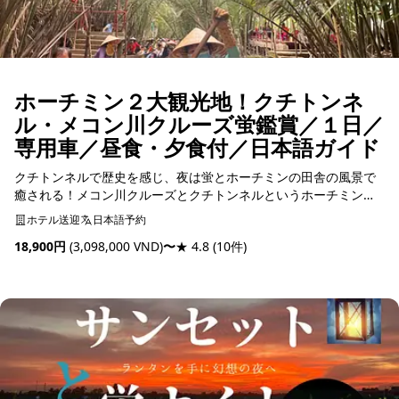
ホーチミン２大観光地！クチトンネ
ル・メコン川クルーズ蛍鑑賞／１日／
専用車／昼食・夕食付／日本語ガイド
クチトンネルで歴史を感じ、夜は蛍とホーチミンの田舎の風景で
癒される！メコン川クルーズとクチトンネルというホーチミンの
２大観光地を1日で網羅することができます。
ホテル送迎
日本語予約
18,900円
(3,098,000 VND)
〜
★ 4.8
(10件)
予約可能