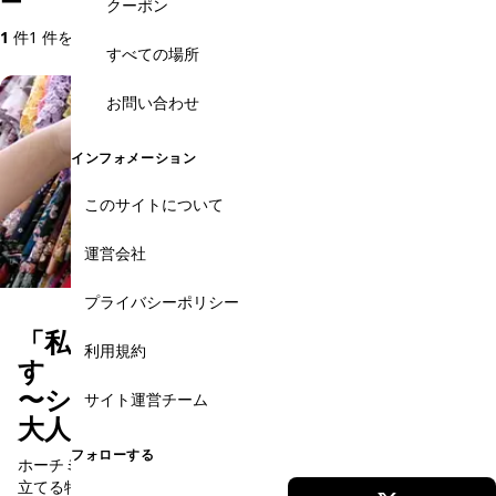
ー
クーポン
1
件
1 件を表示
すべての場所
お問い合わせ
インフォメーション
このサイトについて
運営会社
プライバシーポリシー
「私」という作品を織りな
利用規約
〜シルクの輝きと香りに包まれる、
サイト運営チーム
大人の休息〜
フォローする
ホーチミンの喧騒を抜け、あなただけの「一着」と「香り」を仕
立てる特別な半日を。 活気あふれる市場で、膨大な布から運命の