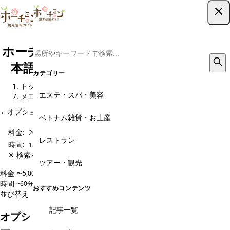
ツアー予約はこちら
ホーチミン現地ツアー予約｜格安から日
本語ガイド・専用車までおすすめ1選
カテゴリー
トップ
観光スポット
オプショナルツアー予約・現地旅行会社
エステ・スパ・美容
メニュー
←
オプショナルツアー予約・現地旅行会社 のページに戻る
ベトナム雑貨・お土産
料金:
20,000円〜
レストラン
時間:
180分~
✕ 検索をクリア
ツアー・観光
料金
〜5,000円
5,000〜10,000円
10,000〜20,000円
20,000円〜
時間
~60分
60~120分
120~180分
180分~
おすすめコンテンツ
並び替え
人気順
価格安い順
価格高い順
新着順
記事一覧
オプショナルツアー予約・現地旅行会社のメニュ