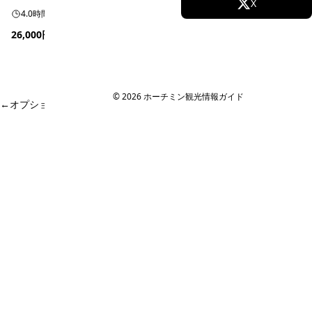
Facebook
X
一枚を自らセレクト。個人では難しい本格テーラーでのオーダー
4.0時間
ホテル送迎
日本語予約
メイドから、五感を揺さぶるエキゾチックな香水作りまで。ガ...
26,000円
(4,250,000 VND)
〜
Instagram
TikTok
予約可能
YouTube
© 2026 ホーチミン観光情報ガイド
←
オプショナルツアー予約・現地旅行会社 のページに戻る
ホーチミン観光情報ガイド
ホーチミンのグルメ・スパ・ツアー・ショッピング情報を現地から発
信。口コミや予約も。
カテゴリー
エステ・スパ・美容