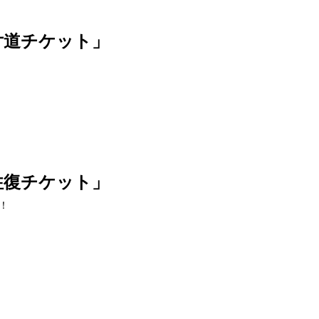
片道チケット」
往復チケット」
！