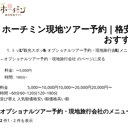
ホーチミン現地ツアー予約｜格
おすす
トップ
観光スポット
オプショナルツアー予約・現地旅行会社
メニ
←
オプショナルツアー予約・現地旅行会社 のページに戻る
料金:
〜5,000円
時間:
180分~
料金
〜5,000円
5,000〜10,000円
10,000〜20,000円
20,000円〜
時間
~60分
60~120分
120~180分
180分~
並び替え
人気順
価格安い順
価格高い順
新着順
オプショナルツアー予約・現地旅行会社のメニュ
2
件
1 - 2 件を表示