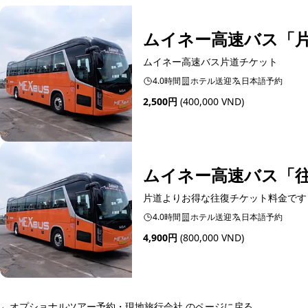
ムイネー高速バス「
ムイネー高速バス片道チケット
4.0時間
ホテル送迎
日本語予約
2,500円
(400,000 VND)
予約可能
ムイネー高速バス「
片道よりお得な往復チケット料金です
4.0時間
ホテル送迎
日本語予約
4,900円
(800,000 VND)
予約可能
←
オプショナルツアー予約・現地旅行会社 のページに戻る