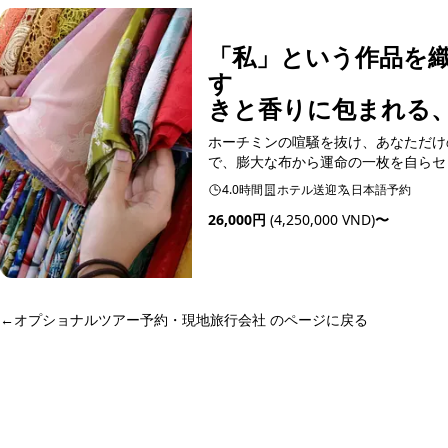
「私」という作品を
す 
きと香りに包まれる
ホーチミンの喧騒を抜け、あなただけ
で、膨大な布から運命の一枚を自らセ
を揺さぶるエキゾチックな香水作りまで
4.0時間
ホテル送迎
日本語予約
26,000円
(4,250,000 VND)
〜
予約可能
←
オプショナルツアー予約・現地旅行会社 のページに戻る