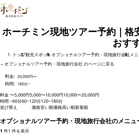
ホーチミン現地ツアー予約｜格
おすす
トップ
観光スポット
オプショナルツアー予約・現地旅行会社
メニ
←
オプショナルツアー予約・現地旅行会社 のページに戻る
料金:
20,000円〜
時間:
180分~
料金
〜5,000円
5,000〜10,000円
10,000〜20,000円
20,000円〜
時間
~60分
60~120分
120~180分
180分~
並び替え
人気順
価格安い順
価格高い順
新着順
オプショナルツアー予約・現地旅行会社のメニュ
1
件
1 件を表示