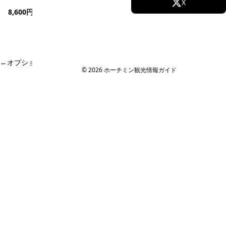
Facebook
X
8,600円
(1,400,000 VND)
〜
★ 5.0
(3件)
予約可能
Instagram
TikTok
YouTube
←
オプショナルツアー予約・現地旅行会社 のページに戻る
© 2026 ホーチミン観光情報ガイド
ホーチミン観光情報ガイド
ホーチミンのグルメ・スパ・ツアー・ショッピング情報を現地から発
信。口コミや予約も。
カテゴリー
エステ・スパ・美容
ベトナム雑貨・お土産
レストラン