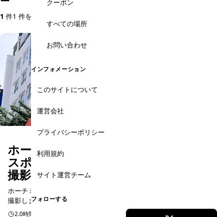
ー
クーポン
1
件
1 件を表示
すべての場所
お問い合わせ
インフォメーション
このサイトについて
運営会社
プライバシーポリシー
ホーチミン市内 フォトジェニック
利用規約
スポットでプロの写真家があなたを
撮影 ウォーキングツアー
サイト運営チーム
ホーチミン市内の人気スポットをベトナム人フォトグラファーが
フォローする
撮影します！
2.0時間
日本語予約