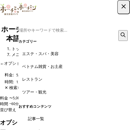
ツアー予約はこちら
ホーチミン現地ツアー予約｜格安から日
本語ガイド・専用車までおすすめ1選
カテゴリー
トップ
観光スポット
オプショナルツアー予約・現地旅行会社
エステ・スパ・美容
メニュー
←
オプショナルツアー予約・現地旅行会社 のページに戻る
ベトナム雑貨・お土産
料金:
5,000〜10,000円
レストラン
時間:
120~180分
✕ 検索をクリア
ツアー・観光
料金
〜5,000円
5,000〜10,000円
10,000〜20,000円
20,000円〜
時間
~60分
60~120分
120~180分
180分~
おすすめコンテンツ
並び替え
人気順
価格安い順
価格高い順
新着順
記事一覧
オプショナルツアー予約・現地旅行会社のメニュ