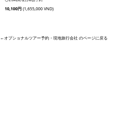
10,100円
(1,655,000 VND)
予約可能
←
オプショナルツアー予約・現地旅行会社 のページに戻る
ホーチミン観光情報ガイド
ホーチミンのグルメ・スパ・ツアー・ショッピング情報を現地から発
信。口コミや予約も。
カテゴリー
エステ・スパ・美容
ベトナム雑貨・お土産