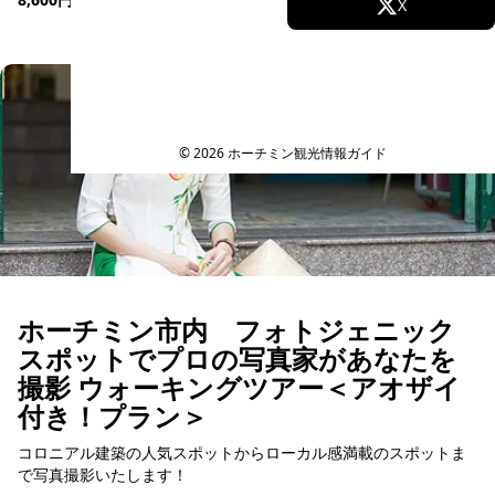
Facebook
X
予約可能
Instagram
TikTok
YouTube
© 2026 ホーチミン観光情報ガイド
ホーチミン市内 フォトジェニック
スポットでプロの写真家があなたを
撮影 ウォーキングツアー＜アオザイ
付き！プラン＞
コロニアル建築の人気スポットからローカル感満載のスポットま
で写真撮影いたします！