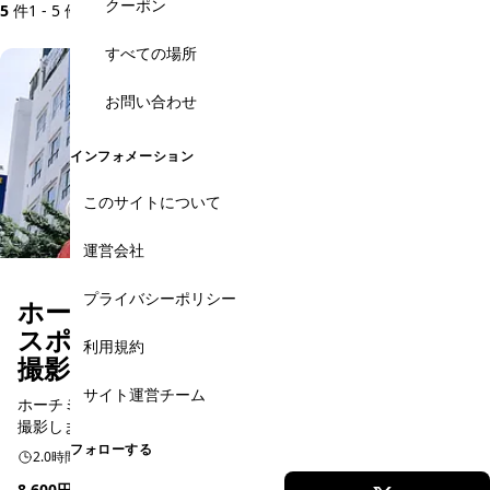
クーポン
5
件
1 - 5 件を表示
すべての場所
お問い合わせ
インフォメーション
このサイトについて
運営会社
プライバシーポリシー
ホーチミン市内 フォトジェニック
スポットでプロの写真家があなたを
利用規約
撮影 ウォーキングツアー
サイト運営チーム
ホーチミン市内の人気スポットをベトナム人フォトグラファーが
撮影します！
フォローする
2.0時間
日本語予約
8,600円
(1,400,000 VND)
〜
★ 5.0
(3件)