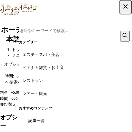
ツアー予約はこちら
ホーチミン現地ツアー予約｜格安から日
本語ガイド・専用車までおすすめ5選
カテゴリー
トップ
観光スポット
オプショナルツアー予約・現地旅行会社
エステ・スパ・美容
メニュー
←
オプショナルツアー予約・現地旅行会社 のページに戻る
ベトナム雑貨・お土産
時間:
60~120分
レストラン
✕ 検索をクリア
料金
〜5,000円
5,000〜10,000円
10,000〜20,000円
20,000円〜
ツアー・観光
時間
~60分
60~120分
120~180分
180分~
並び替え
人気順
価格安い順
価格高い順
新着順
おすすめコンテンツ
オプショナルツアー予約・現地旅行会社のメニュ
記事一覧
ー