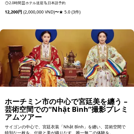
2.0時間
ホテル送迎
日本語予約
12,200円
(2,000,000 VND)
〜
★ 5.0
(3件)
予約可能
ホーチミン市の中心で宮廷美を纏う –
芸術空間での“Nhật Bình”撮影プレミ
アムツアー
サイゴンの中心で、宮廷衣装「Nhật Bình」を纏い、芸術空間で
特別な一枚を。伝統と美が織りなす、唯一無二の体験を。