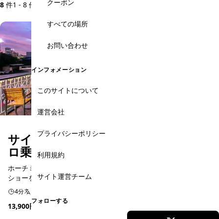
クーポン
8
件
1 - 8 件を表示
すべての場所
お問い合わせ
インフォメーション
このサイトについて
運営会社
プライバシーポリシー
サイゴン川ディナークルーズ＆シク
ロ乗車体験 ＜日本語ガイド＞
利用規約
ホーチミンナイトを満喫！サイゴン川クルーズの夜景とディナー
サイト運営チーム
ショーを！夕方のシクロ体験付
4分
日本語予約
フォローする
13,900円
(2,275,000 VND)
★ 5.0
(1件)