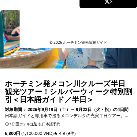
Facebook
X
予約可能
Instagram
TikTok
YouTube
© 2026 ホーチミン観光情報ガイド
ホーチミン発メコン川クルーズ半日
観光ツアー！シルバーウィーク特別割
引＜日本語ガイド／半日＞
対象期間： 2026年9月19日（土）～ 9月22日（火・祝）の4日間
日本語ガイドと専用車で巡るメコンデルタの充実半日ツアー。大
自然を満喫する手漕ぎ小舟でのジャングル川下りをはじめ、はち
7分
ホテル送迎
日本語予約
みつファー...
6,800円
(1,100,000 VND)
★ 4.9
(9件)