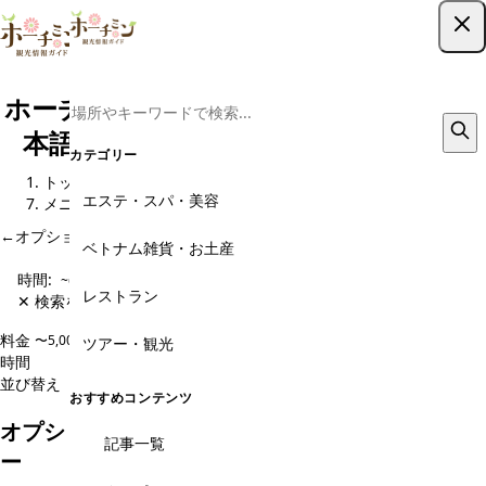
ツアー予約はこちら
ホーチミン現地ツアー予約｜格安から日
本語ガイド・専用車までおすすめ8選
カテゴリー
トップ
観光スポット
オプショナルツアー予約・現地旅行会社
エステ・スパ・美容
メニュー
←
オプショナルツアー予約・現地旅行会社 のページに戻る
ベトナム雑貨・お土産
時間:
~60分
レストラン
✕ 検索をクリア
料金
〜5,000円
5,000〜10,000円
10,000〜20,000円
20,000円〜
ツアー・観光
時間
~60分
60~120分
120~180分
180分~
並び替え
人気順
価格安い順
価格高い順
新着順
おすすめコンテンツ
オプショナルツアー予約・現地旅行会社のメニュ
記事一覧
ー