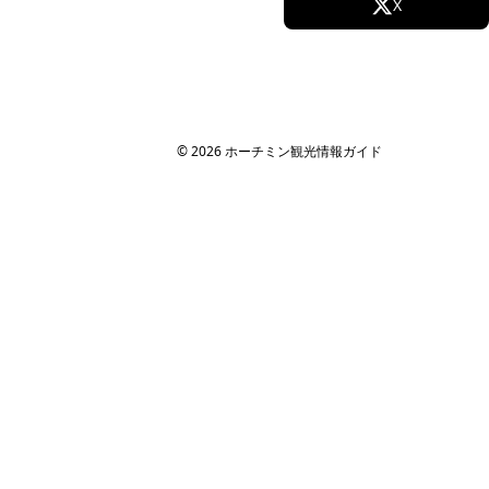
Facebook
X
クーポン
すべての場所
Instagram
TikTok
法人・MICE 向け
MICE・法人旅行ガイド
YouTube
社員旅行
© 2026 ホーチミン観光情報ガイド
研修旅行
インセンティブツアー
旅行代理店向け
サイト情報
運営会社
ホーチミン観光情報ガイドが選ばれる理由
取材・掲載実績 / パートナー
サイト運営
お問い合わせ
プライバシーポリシー
利用規約
サイトマップ
関連サイト