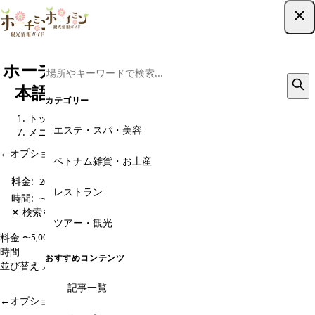
ツアー予約はこちら
ホーチミン現地ツアー予約｜格安から日
本語ガイド・専用車までおすすめ0選
カテゴリー
トップ
観光スポット
オプショナルツアー予約・現地旅行会社
エステ・スパ・美容
メニュー
←
オプショナルツアー予約・現地旅行会社 のページに戻る
ベトナム雑貨・お土産
料金:
20,000円〜
レストラン
時間:
~60分
✕ 検索をクリア
ツアー・観光
料金
〜5,000円
5,000〜10,000円
10,000〜20,000円
20,000円〜
時間
~60分
60~120分
120~180分
180分~
おすすめコンテンツ
並び替え
人気順
価格安い順
価格高い順
新着順
マッチするツアーは見つかりませんでした
記事一覧
←
オプショナルツアー予約・現地旅行会社 のページに戻る