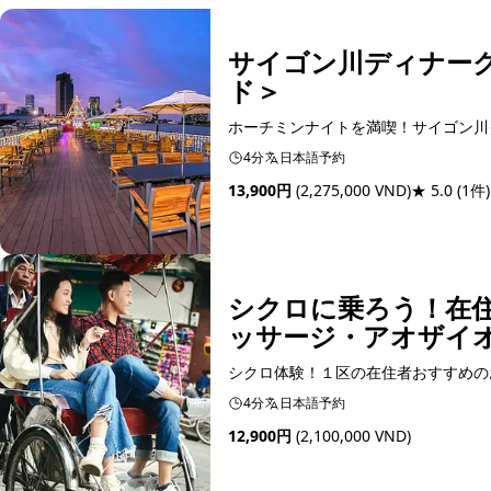
サイゴン川ディナーク
ド＞
ホーチミンナイトを満喫！サイゴン川
4分
日本語予約
13,900円
(2,275,000 VND)
★ 5.0
(1件)
予約可能
シクロに乗ろう！在
ッサージ・アオザイ
シクロ体験！１区の在住者おすすめの
4分
日本語予約
12,900円
(2,100,000 VND)
予約可能