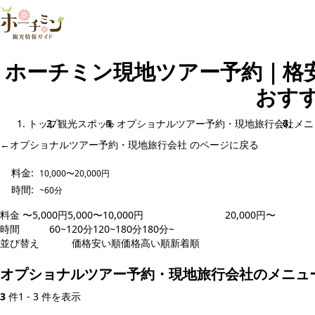
ホーチミン現地ツアー予約｜格
おすす
トップ
観光スポット
オプショナルツアー予約・現地旅行会社
メニ
←
オプショナルツアー予約・現地旅行会社 のページに戻る
料金:
10,000〜20,000円
時間:
~60分
料金
〜5,000円
5,000〜10,000円
10,000〜20,000円
20,000円〜
時間
~60分
60~120分
120~180分
180分~
並び替え
人気順
価格安い順
価格高い順
新着順
オプショナルツアー予約・現地旅行会社のメニュ
3
件
1 - 3 件を表示