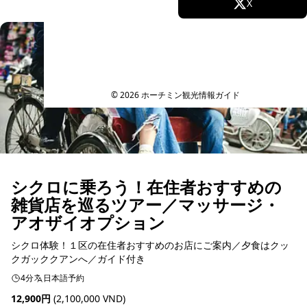
Facebook
X
予約可能
Instagram
TikTok
YouTube
© 2026 ホーチミン観光情報ガイド
シクロに乗ろう！在住者おすすめの
雑貨店を巡るツアー／マッサージ・
アオザイオプション
シクロ体験！１区の在住者おすすめのお店にご案内／夕食はクッ
クガッククアンへ／ガイド付き
4分
日本語予約
12,900円
(2,100,000 VND)