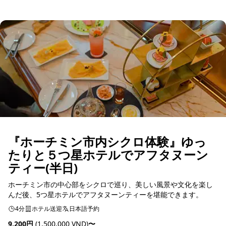
予約可能
『ホーチミン市内シクロ体験』ゆっ
たりと５つ星ホテルでアフタヌーン
ティー(半日)
ホーチミン市の中心部をシクロで巡り、美しい風景や文化を楽し
んだ後、5つ星ホテルでアフタヌーンティーを堪能できます。
4分
ホテル送迎
日本語予約
9,200円
(1,500,000 VND)
〜