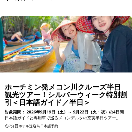
予約可能
ホーチミン発メコン川クルーズ半日
観光ツアー！シルバーウィーク特別割
引＜日本語ガイド／半日＞
対象期間： 2026年9月19日（土）～ 9月22日（火・祝）の4日間
日本語ガイドと専用車で巡るメコンデルタの充実半日ツアー。大
自然を満喫する手漕ぎ小舟でのジャングル川下りをはじめ、はち
7分
ホテル送迎
日本語予約
みつファー...