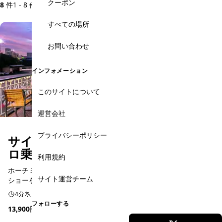
クーポン
8
件
1 - 8 件を表示
すべての場所
お問い合わせ
インフォメーション
このサイトについて
運営会社
プライバシーポリシー
サイゴン川ディナークルーズ＆シク
ロ乗車体験 ＜日本語ガイド＞
利用規約
ホーチミンナイトを満喫！サイゴン川クルーズの夜景とディナー
サイト運営チーム
ショーを！夕方のシクロ体験付
4分
日本語予約
フォローする
13,900円
(2,275,000 VND)
★ 5.0
(1件)