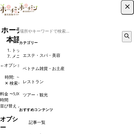
ツアー予約はこちら
ホーチミン現地ツアー予約｜格安から日
本語ガイド・専用車までおすすめ8選
カテゴリー
トップ
観光スポット
オプショナルツアー予約・現地旅行会社
エステ・スパ・美容
メニュー
←
オプショナルツアー予約・現地旅行会社 のページに戻る
ベトナム雑貨・お土産
時間:
~60分
レストラン
✕ 検索をクリア
料金
〜5,000円
5,000〜10,000円
10,000〜20,000円
20,000円〜
ツアー・観光
時間
~60分
60~120分
120~180分
180分~
並び替え
人気順
価格安い順
価格高い順
新着順
おすすめコンテンツ
オプショナルツアー予約・現地旅行会社のメニュ
記事一覧
ー