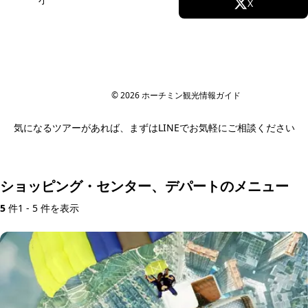
Facebook
X
子連れOK・体力負担少なめのツアーをスタッフが厳
Instagram
TikTok
選しています。送迎・ベビーカー対応・休憩スポッ
ト込みで、無理なく回れるプランもLINEでご相談い
ただけます。
YouTube
© 2026 ホーチミン観光情報ガイド
気になるツアーがあれば、まずはLINEでお気軽にご相談ください
ツアー内容をLINEで相談する
ショッピング・センター、デパートのメニュー
5
件
1 - 5 件を表示