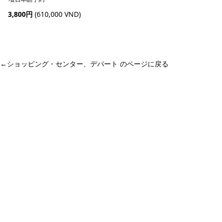
3,800円
(610,000 VND)
予約可能
←
ショッピング・センター、デパート のページに戻る
ホーチミン観光情報ガイド
ホーチミンのグルメ・スパ・ツアー・ショッピング情報を現地から発
信。口コミや予約も。
カテゴリー
エステ・スパ・美容
ベトナム雑貨・お土産
レストラン