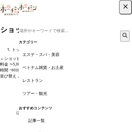
ツアー予約はこちら
ショッピング・センター、デパートのメ
ニュー
カテゴリー
トップ
観光スポット
ショッピング・センター、デパート
メニュー
エステ・スパ・美容
←
ショッピング・センター、デパート のページに戻る
料金
〜5,000円
5,000〜10,000円
10,000〜20,000円
20,000円〜
ベトナム雑貨・お土産
時間
~60分
60~120分
120~180分
180分~
並び替え
人気順
価格安い順
価格高い順
新着順
レストラン
こんなお悩みありませんか？
ツアー・観光
おすすめコンテンツ
ぼったくりが怖い、明朗会計か不安...
記事一覧
掲載ツアーは事前に円建ての確定料金を提示。当日
の追加請求や不透明なチップ要求は一切ありませ