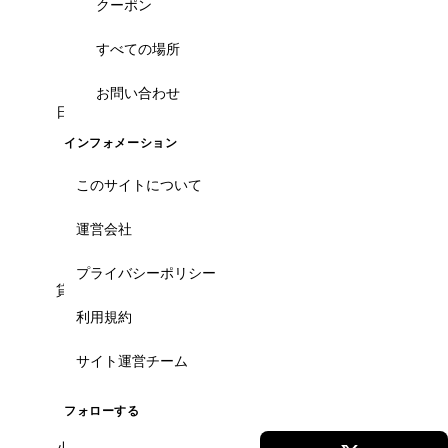
クーポン
ん。メコン川クルーズ・クチトンネル・市内観光ま
で、安心の固定料金で予約できます。
すべての場所
お問い合わせ
日本語ガイドが付いているか分からない...
インフォメーション
日本語ガイド有無を一覧でフィルタ可能。日本語必
須のお客様は「日本語ガイド」ラベルで絞り込め
このサイトについて
ば、安心して参加できるツアーだけが表示されま
す。
運営会社
プライバシーポリシー
貸切・プライベートツアーは可能？
利用規約
専用車・プライベートガイドの貸切ツアーも多数掲
載。家族・友人グループ・社員旅行向けのカスタム
サイト運営チーム
プランも、LINEでヒアリングしてご提案します。
フォローする
小さな子供連れでも参加できる？