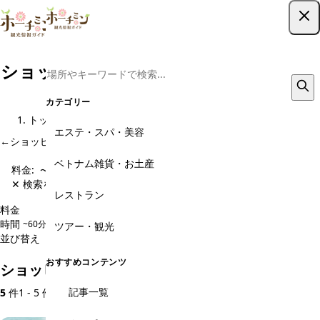
ツアー予約はこちら
ショッピング・センター、デパートのメ
ニュー
カテゴリー
トップ
観光スポット
ショッピング・センター、デパート
メニュー
エステ・スパ・美容
←
ショッピング・センター、デパート のページに戻る
ベトナム雑貨・お土産
料金:
〜5,000円
✕ 検索をクリア
レストラン
料金
〜5,000円
5,000〜10,000円
10,000〜20,000円
20,000円〜
時間
~60分
60~120分
120~180分
180分~
ツアー・観光
並び替え
人気順
価格安い順
価格高い順
新着順
おすすめコンテンツ
ショッピング・センター、デパートのメニュー
記事一覧
5
件
1 - 5 件を表示