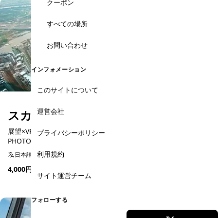
クーポン
すべての場所
お問い合わせ
インフォメーション
このサイトについて
運営会社
スカイビュー 大人（月～金）
展望×VRで特別な1日：COMBO LANDMARK 81 SKYVIEW + VR +
プライバシーポリシー
PHOTO TICKET
利用規約
日本語予約
4,000円
(650,000 VND)
サイト運営チーム
予約可能
フォローする