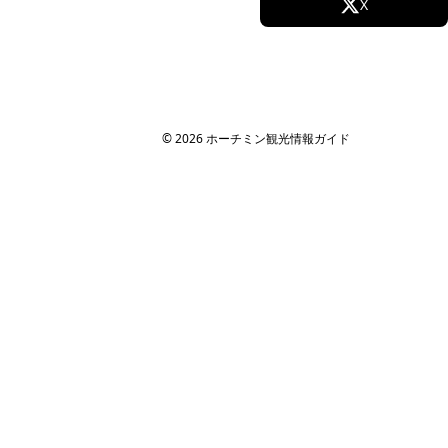
Facebook
X
すべての場所
法人・MICE 向け
Instagram
TikTok
MICE・法人旅行ガイド
社員旅行
YouTube
研修旅行
© 2026 ホーチミン観光情報ガイド
インセンティブツアー
旅行代理店向け
サイト情報
運営会社
ホーチミン観光情報ガイドが選ばれる理由
取材・掲載実績 / パートナー
サイト運営
お問い合わせ
プライバシーポリシー
利用規約
サイトマップ
関連サイト