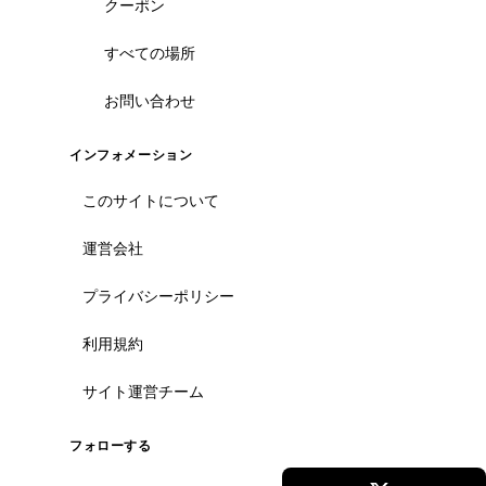
クーポン
すべての場所
お問い合わせ
ホーチミン観光情報ガイド
ホーチミンのグルメ・スパ・ツアー・ショッピング情報を現地から発
インフォメーション
信。口コミや予約も。
このサイトについて
カテゴリー
運営会社
エステ・スパ・美容
ベトナム雑貨・お土産
プライバシーポリシー
レストラン
ツアー・観光
利用規約
コンテンツ
サイト運営チーム
ツアー予約
フォローする
記事一覧
クーポン