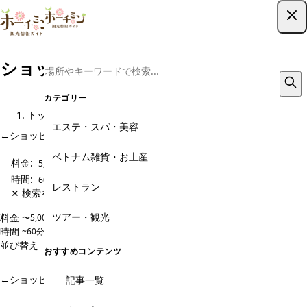
ツアー予約はこちら
ショッピング・センター、デパートのメ
ニュー
カテゴリー
トップ
観光スポット
ショッピング・センター、デパート
メニュー
エステ・スパ・美容
←
ショッピング・センター、デパート のページに戻る
ベトナム雑貨・お土産
料金:
5,000〜10,000円
時間:
60~120分
レストラン
✕ 検索をクリア
ツアー・観光
料金
〜5,000円
5,000〜10,000円
10,000〜20,000円
20,000円〜
時間
~60分
60~120分
120~180分
180分~
並び替え
人気順
価格安い順
価格高い順
新着順
おすすめコンテンツ
マッチするツアーは見つかりませんでした
←
ショッピング・センター、デパート のページに戻る
記事一覧